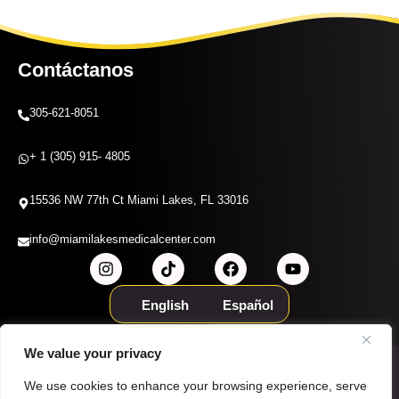
Contáctanos
305-621-8051
+ 1 (305) 915- 4805
15536 NW 77th Ct Miami Lakes, FL 33016
info@miamilakesmedicalcenter.com
English
Español
Política de
Declaración de
Política de
We value your privacy
Privacidad
Accesibilidad
Cookies
Prácticas de Privacidad (HIPAA)
We use cookies to enhance your browsing experience, serve
© Copyright 2025 Todos los