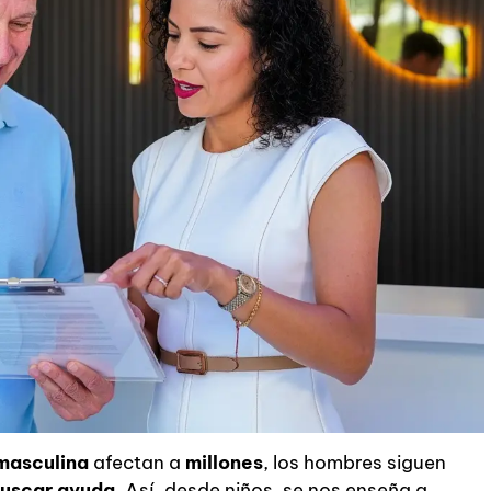
masculina
afectan a
millones
, los hombres siguen
buscar ayuda
. Así, desde niños, se nos enseña a