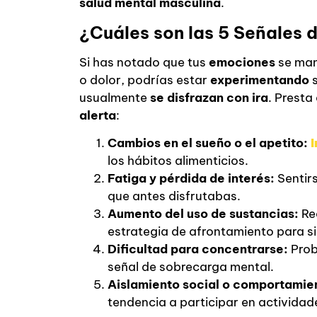
salud mental masculina
.
¿Cuáles son las 5 Señales 
Si has notado que tus
emociones
se man
o dolor, podrías estar
experimentando
s
usualmente
se disfrazan con ira
. Prest
alerta
:
Cambios en el sueño o el apetito:
los hábitos alimenticios.
Fatiga y pérdida de interés:
Sentirs
que antes disfrutabas.
Aumento del uso de sustancias:
Rec
estrategia de afrontamiento para sil
Dificultad para concentrarse:
Prob
señal de sobrecarga mental.
Aislamiento social o comportamien
tendencia a participar en actividad