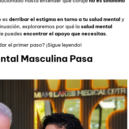
lucionado hasta entender que coraje
no es sinónimo
o es
derribar el
estigma en torno a tu salud mental
y
tinuación, exploraremos por qué la
salud mental
de puedes
encontrar el apoyo que necesitas
.
dar el primer paso? ¡Sigue leyendo!
ental Masculina Pasa