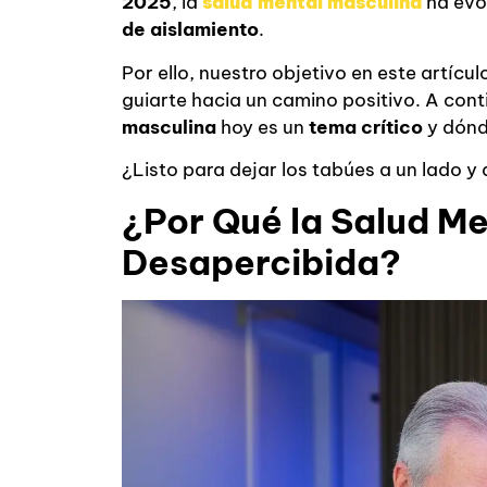
2025
, la
salud mental masculina
ha evo
de aislamiento
.
Por ello, nuestro objetivo en este artícul
guiarte hacia un camino positivo. A con
masculina
hoy es un
tema crítico
y dón
¿Listo para dejar los tabúes a un lado y 
¿Por Qué la Salud M
Desapercibida?